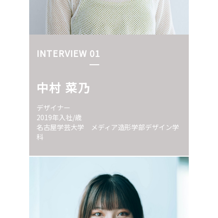
INTERVIEW 01
中村 菜乃
デザイナー
2019年入社/歳
名古屋学芸大学 メディア造形学部デザイン学
科